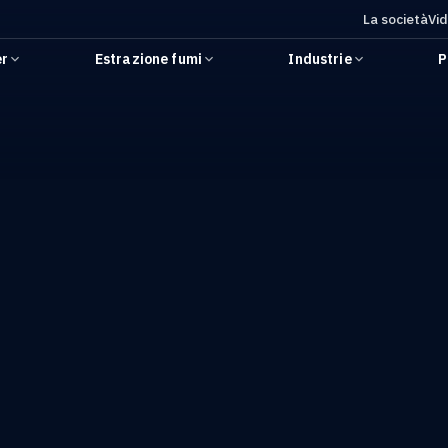
La società
Vi
er
Estrazione fumi
Industrie
P