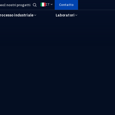
IT
deo
I nostri progetti
Contatto
rocesso industriale
Laboratori