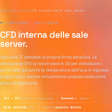
Home
/
Data Center
/
CFD interna delle sale server
COMPETENZA · DATA CENTER
CFD interna delle sale
server.
Ogni sala IT possiede la propria firma aeraulica. La
simulazione CFD la ricostruisce in 3D per individuare i
punti caldi, garantire la temperatura dell'aria in ingresso
di ogni rack e testare virtualmente qualsiasi evoluzione
prima di realizzarla.
CAT / SIT
criteri hyperscale
Scenari
di guasto
Alta densità
& DLC
Lettura
qualche minuto