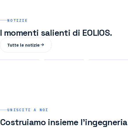
NOTIZIE
EOLIOS al
I momenti salienti di EOLIOS.
Salone del
EOLIOS
EOLIOS ent
Data Center
sulla
nell'ecosist
Tutte le notizie
2024 — stand
rivista
Impulse
H90
Challenges
Partners
EVENTO · 2024
STAMPA
NETWORK
UNISCITI A NOI
Costruiamo insieme l'ingegneria