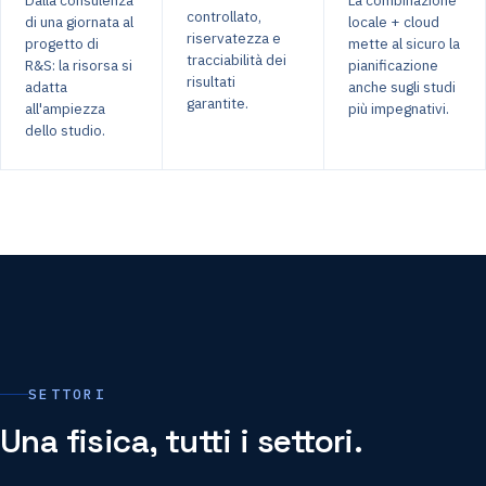
controllato,
di una giornata al
locale + cloud
riservatezza e
progetto di
mette al sicuro la
tracciabilità dei
R&S: la risorsa si
pianificazione
risultati
adatta
anche sugli studi
garantite.
all'ampiezza
più impegnativi.
dello studio.
SETTORI
Una fisica, tutti i settori.