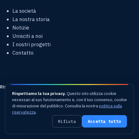
La società
La nostra storia
Notizie
Unisciti a noi
I nostri progetti
Contatto
Risorse
Rispettiamo la tua privacy.
Questo sito utilizza cookie
necessari al suo funzionamento e, con il tuo consenso, cookie
White paper: la CFD
di misurazione del pubblico. Consulta la nostra
politica sulla
Gemello digitale data center
riservatezza
.
Dossier tecnici
Rifiuta
Accetta tutto
Video & pubblicazioni