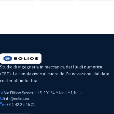
DATA CENTER
ARIA & VENTO
INGEGNERIA
HVAC
INDUSTRIE
ESTRAZIONE
LABORATORI
FUMI
Studio di ingegneria in meccanica dei fluidi numerica
(CFD). La simulazione al cuore dell'innovazione, dal data
center all'industria.
Via Filippo Sassetti, 15, 20124 Milano MI, Italia
info@eolios.eu
+33 1 42 25 45 21