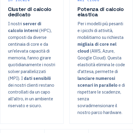
Cluster di calcolo
Potenza di calcolo
dedicato
elastica
I nostri
server di
Per i modelli più pesanti
calcolo interni
(HPC),
e i picchi di attività,
composti da diverse
mobilitiamo su richiesta
centinaia di core e da
migliaia di core nel
un'elevata capacità di
cloud
(AWS, Azure,
memoria, fanno girare
Google Cloud). Questa
quotidianamente i nostri
elasticità elimina le code
solver parallelizzati
d'attesa, permette di
(MPI). I
dati sensibili
lanciare numerosi
dei nostri clienti restano
scenari in parallelo
e di
controllati da un capo
rispettare le scadenze,
all'altro, in un ambiente
senza
riservato e sicuro.
sovradimensionare il
nostro parco hardware.