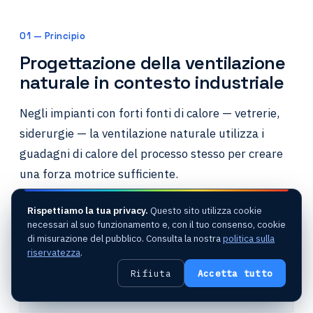
01 — Principio
Progettazione della ventilazione
naturale in contesto industriale
Negli impianti con forti fonti di calore — vetrerie,
siderurgie — la ventilazione naturale utilizza i
guadagni di calore del processo stesso per creare
una forza motrice sufficiente.
Rispettiamo la tua privacy.
Questo sito utilizza cookie
necessari al suo funzionamento e, con il tuo consenso, cookie
PROGETTARE
di misurazione del pubblico. Consulta la nostra
politica sulla
Dimensionamento degli aeratori statici
riservatezza
.
Progettazione di camini di ventilazione
Rifiuta
Accetta tutto
Ottimizzazione energetica