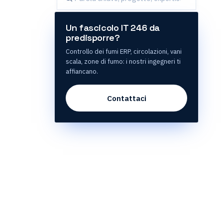
Un fascicolo IT 246 da
predisporre?
Controllo dei fumi ERP, circolazioni, vani
scala, zone di fumo: i nostri ingegneri ti
affiancano.
Contattaci