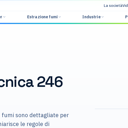
La società
Vi
er
Estrazione fumi
Industrie
P
I
ecnica 246
Ingegneria de
246
ei fumi sono dettagliate per
iarisce le regole di