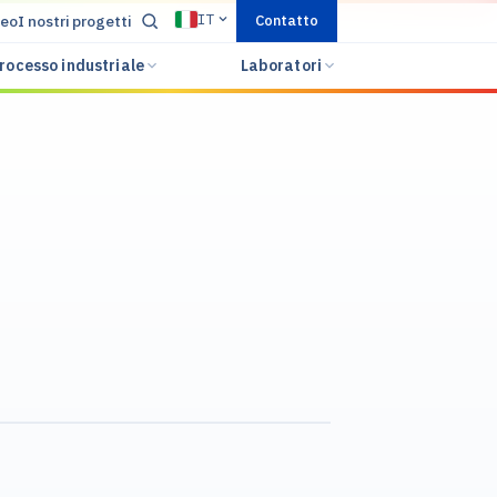
IT
deo
I nostri progetti
Contatto
rocesso industriale
Laboratori
l controllo dei fumi — applicare l’IT