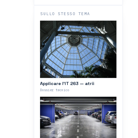
SULLO STESSO TEMA
Applicare l’IT 263 — atrii
Dossier tecnico