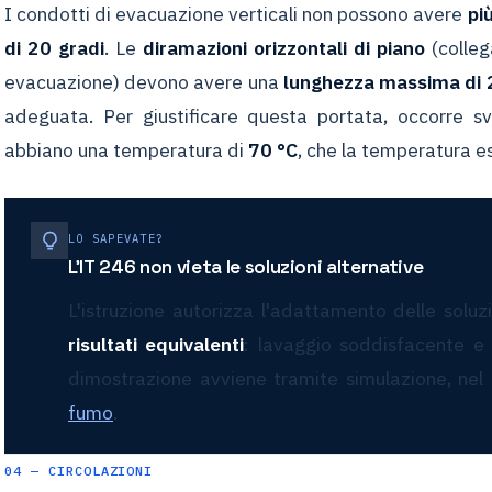
I condotti di evacuazione verticali non possono avere
pi
di 20 gradi
. Le
diramazioni orizzontali di piano
(colleg
evacuazione) devono avere una
lunghezza massima di 
adeguata. Per giustificare questa portata, occorre s
abbiano una temperatura di
70 °C
, che la temperatura e
LO SAPEVATE?
L'IT 246 non vieta le soluzioni alternative
L'istruzione autorizza l'adattamento delle soluz
risultati equivalenti
: lavaggio soddisfacente e 
dimostrazione avviene tramite simulazione, nel
fumo
.
04 — CIRCOLAZIONI