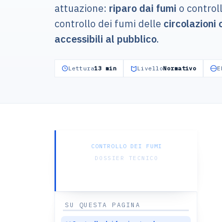
attuazione:
riparo dai fumi
o controll
controllo dei fumi delle
circolazioni 
accessibili al pubblico
.
Lettura
13 min
Livello
Normativo
E
CONTROLLO DEI FUMI
DOSSIER TECNICO
Applicare l’IT 246
SU QUESTA PAGINA