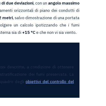
ù di due deviazioni
, con un
angolo massimo
amenti orizzontali di piano dei condotti di
2 metri
, salvo dimostrazione di una portata
volgere un calcolo ipotizzando che i fumi
sterna sia di
+15 °C
e che non vi sia vento.
ioni descritte, a condizione di ottenere
stratificazione dei fumi preservata. La
 quadro degli
obiettivi del controllo del