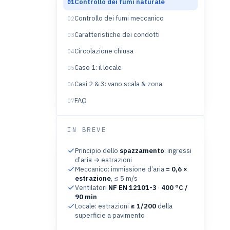
Controllo dei fumi naturale
01
Controllo dei fumi meccanico
02
Caratteristiche dei condotti
03
Circolazione chiusa
04
Caso 1: il locale
05
Casi 2 & 3: vano scala & zona
06
FAQ
07
IN BREVE
Principio dello
spazzamento
: ingressi
d’aria → estrazioni
Meccanico: immissione d’aria
= 0,6 ×
estrazione
, ≤ 5 m/s
Ventilatori
NF EN 12101-3
·
400 °C /
90 min
Locale: estrazioni
≥ 1/200
della
superficie a pavimento