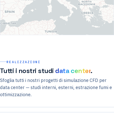
REALIZZAZIONI
Tutti i nostri studi
data center
.
Sfoglia tutti i nostri progetti di simulazione CFD per
data center — studi interni, esterni, estrazione fumi e
ottimizzazione.
Étude data center – Data Hall et Locaux
UPS
Data Center – PA 22 – Externe
Data Center – DC10 – Interne
CFD externe & interne – Data Center