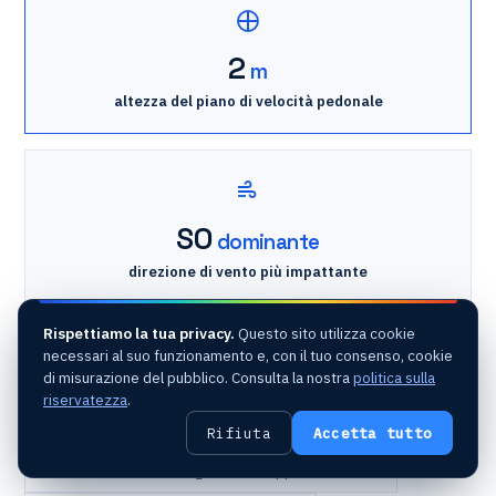
2
m
altezza del piano di velocità pedonale
SO
dominante
direzione di vento più impattante
Rispettiamo la tua privacy.
Questo sito utilizza cookie
Collège + scuola europea
necessari al suo funzionamento e, con il tuo consenso, cookie
di misurazione del pubblico. Consulta la nostra
politica sulla
Eurocodice EN 1991-1-4
· profilo di vento
riservatezza
.
Piano di velocità a 2 m
dal suolo
Rifiuta
Accetta tutto
Stazione meteo
· regionale rappresentativa