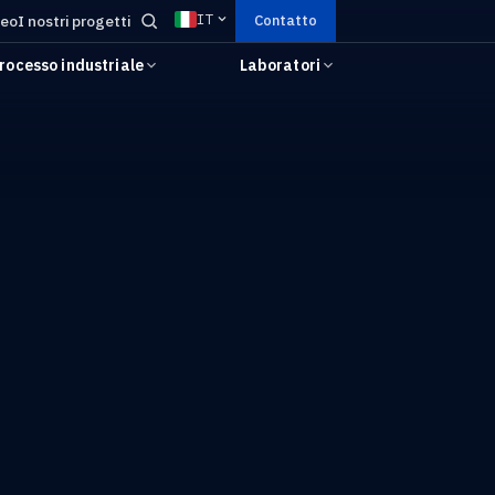
IT
deo
I nostri progetti
Contatto
rocesso industriale
Laboratori