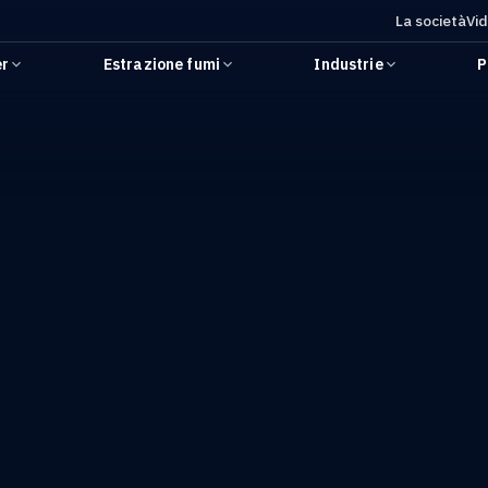
La società
Vi
er
Estrazione fumi
Industrie
P