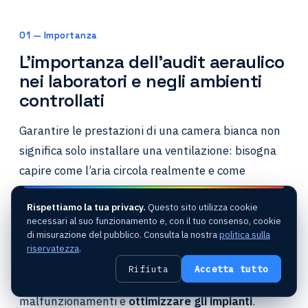
01 — Importanza
L’importanza dell’audit aeraulico
nei laboratori e negli ambienti
controllati
Garantire le prestazioni di una camera bianca non
significa solo installare una ventilazione: bisogna
capire come l’aria circola realmente e come
influisce sulla pulizia particellare e sulla sicurezza
Rispettiamo la tua privacy.
Questo sito utilizza cookie
dei processi.
necessari al suo funzionamento e, con il tuo consenso, cookie
di misurazione del pubblico. Consulta la nostra
politica sulla
Un
audit aeraulico
in sito misura i
flussi d’aria
, le
riservatezza
.
pressioni
e la
qualità dell’aria
, al fine di
Rifiuta
Accetta tutto
individuare i rischi di
contaminazione
, anticipare i
malfunzionamenti e
ottimizzare gli impianti
.