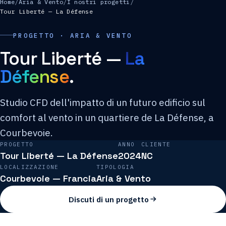
Home
/
Aria & Vento
/
I nostri progetti
/
Tour Liberté — La Défense
PROGETTO · ARIA & VENTO
Tour Liberté —
La
Défense
.
Studio CFD dell'impatto di un futuro edificio sul
comfort al vento in un quartiere de La Défense, a
Courbevoie.
PROGETTO
ANNO
CLIENTE
Tour Liberté — La Défense
2024
NC
LOCALIZZAZIONE
TIPOLOGIA
Courbevoie — Francia
Aria & Vento
Discuti di un progetto