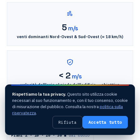
5
m/s
venti dominanti Nord-Ovest & Sud-Ovest (≈ 18 km/h)
< 2
m/s
velocità dell'aria al piede dell'edificio — obiettivo
comfort
Rispettiamo la tua privacy.
Questo sito utilizza cookie
necessari al suo funzionamento e, con il tuo consenso, cookie
di misurazione del pubblico. Consulta la nostra
politica sulla
Raggio 400 m
· quartiere modellato
riservatezza
.
Rifiuta
Accetta tutto
Venti NO & SO
· 5 m/s (≈ 18 km/h)
Piani 2 · 10 · 20 · 30 m
dal suolo