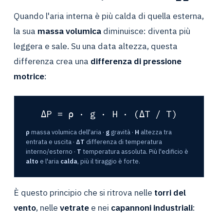
Quando l'aria interna è più calda di quella esterna,
la sua
massa volumica
diminuisce: diventa più
leggera e sale. Su una data altezza, questa
differenza crea una
differenza di pressione
motrice
:
ΔP = ρ · g · H · (ΔT / T)
ρ
massa volumica dell'aria ·
g
gravità ·
H
altezza tra
entrata e uscita ·
ΔT
differenza di temperatura
interno/esterno ·
T
temperatura assoluta. Più l'edificio è
alto
e l'aria
calda
, più il tiraggio è forte.
È questo principio che si ritrova nelle
torri del
vento
, nelle
vetrate
e nei
capannoni industriali
: